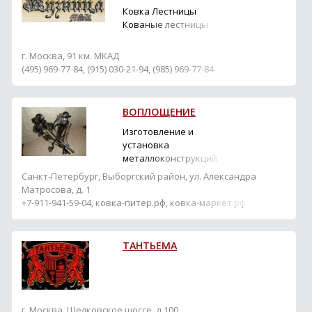
Ковка Лестницы
Кованые лестницы
г. Москва, 91 км. МКАД
(495) 969-77-84, (915) 030-21-94, (985) 969-77-84
ВОПЛОЩЕНИЕ
Изготовление и
установка
металлоконструкций
различного
Санкт-Петербург, Выборгский район, ул. Александра
назначения:кованые
Матросова, д. 1
ворота, заборы,
+7-911-941-59-04, ковка-питер.рф, ковка-маркет.рф
огражденияю навесы,
перила
ТАНТЬЕМА
г. Москва, Щелковское шоссе, д.100