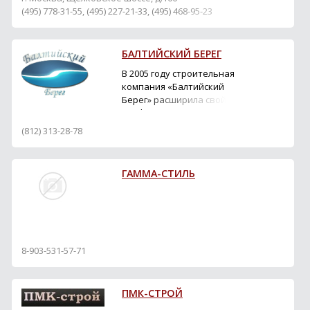
(495) 778-31-55, (495) 227-21-33, (495) 468-95-23
БАЛТИЙСКИЙ БЕРЕГ
В 2005 году строительная
компания «Балтийский
Берег» расширила свой
профиль и освоила
производство
(812) 313-28-78
металлоконструкций и
металлоизделий. Теперь
наша фирма также
ГАММА-СТИЛЬ
ориентируется на
изготовлении изделий из
нержавеющего и
черного металла по
чертежам и эскизам
заказчика, а так...
8-903-531-57-71
ПМК-СТРОЙ