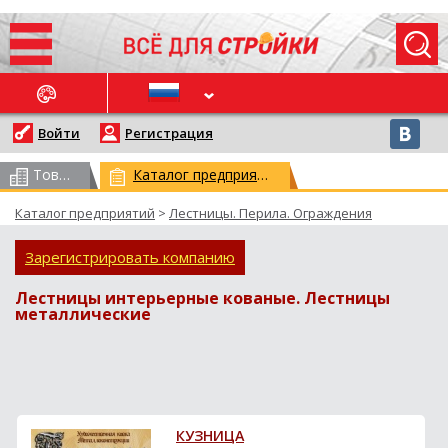
ОСЛЕДНИЕ НОВОСТИ
Войти
Регистрация
Товарный каталог
(всего 62959)
Каталог предприятий
(всего 29773)
Каталог предприятий
>
Лестницы. Перила. Ограждения
Зарегистрировать компанию
Лестницы интерьерные кованые. Лестницы
металлические
КУЗНИЦА