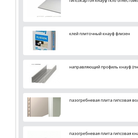
гипсокартон кнауф гкло огнестой
клей плиточный кнауф флизен
направляющий профиль кнауф (пн)
пазогребневая плита гипсовая вол
пазогребневая плита гипсовая кна