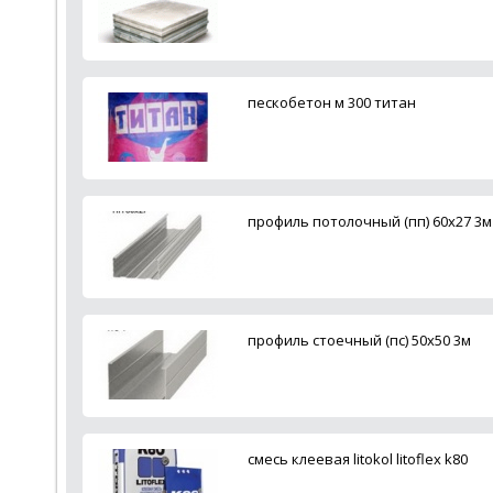
пескобетон м 300 титан
профиль потолочный (пп) 60х27 3м
профиль стоечный (пс) 50х50 3м
смесь клеевая litokol litoflex k80