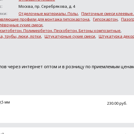
с:
Москва, пр. Серебрякова, д. 4
ики:
Отделочные материалы. Полы
,
Плиточные смеси клеевые.
вляющие профили для монтажа гипсокартона
,
Гипсокартон
,
Пазог
ёвочные сухие смеси
,
зитобетон. Полимербетон. Пескобетон. Бетоны композитные
,
а, трубы, люки, лотки
,
Штукатурные сухие смеси
,
Штукатурка деко
ов через интернет оптом и в розницу по приемлемым ценам.
,5 мм
230.00 руб.