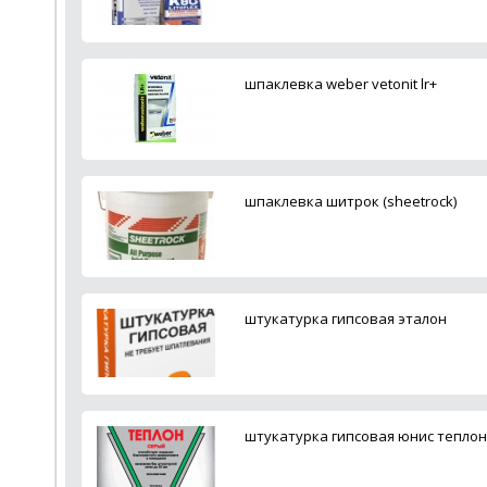
шпаклевка weber vetonit lr+
шпаклевка шитрок (sheetrock)
штукатурка гипсовая эталон
штукатурка гипсовая юнис теплон