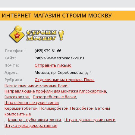
ИНТЕРНЕТ МАГАЗИН СТРОИМ МОСКВУ
Телефон:
(495) 979-61-66
Сайт:
http://www.stroimoskvu.ru
Почта:
Отправить письмо
Адрес:
Москва, пр. Серебрякова, д. 4
Рубрики:
Отделочные материалы. Полы
,
Плиточные смеси клеевые. Клей
,
Направляющие профили для монтажа гипсокартона
,
Гипсокартон
,
Пазогребневые блоки
,
Шпатлёвочные сухие смеси
,
Керамзитобетон. Полимербетон. Пескобетон. Бетоны
композитные
,
Кольца, трубы, люки, лотки
,
Штукатурные сухие смеси
,
Штукатурка декоративная