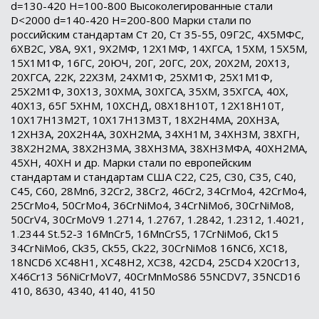
d=130-420 H=100-800 Высоколегированные стали
D<2000 d=140-420 H=200-800 Марки стали по
российским стандартам Ст 20, Ст 35-55, 09Г2С, 4Х5МФС,
6ХВ2С, У8А, 9Х1, 9Х2МФ, 12Х1МФ, 14ХГСА, 15ХМ, 15Х5М,
15Х1М1Ф, 16ГС, 20ЮЧ, 20Г, 20ГС, 20Х, 20Х2М, 20Х13,
20ХГСА, 22К, 22Х3М, 24ХМ1Ф, 25ХМ1Ф, 25Х1М1Ф,
25Х2М1Ф, 30Х13, 30ХМА, 30ХГСА, 35ХМ, 35ХГСА, 40Х,
40Х13, 65Г 5ХНМ, 10ХСНД, 08Х18Н10Т, 12Х18Н10Т,
10Х17Н13М2Т, 10Х17Н13М3Т, 18Х2Н4МА, 20ХН3А,
12ХН3А, 20Х2Н4А, 30ХН2МА, 34ХН1М, 34ХН3М, 38ХГН,
38Х2Н2МА, 38Х2Н3МА, 38ХН3МА, 38ХН3МФА, 40ХН2МА,
45ХН, 40ХН и др. Марки стали по европейским
стандартам и стандартам США C22, C25, C30, C35, C40,
C45, C60, 28Mn6, 32Cr2, 38Cr2, 46Cr2, 34CrMo4, 42CrMo4,
25CrMo4, 50CrMo4, 36CrNiMo4, 34CrNiMo6, 30CrNiMo8,
50CrV4, 30CrMoV9 1.2714, 1.2767, 1.2842, 1.2312, 1.4021,
1.2344 St.52-3 16MnCr5, 16MnCrS5, 17CrNiMo6, Ck15
34CrNiMo6, Ck35, Ck55, Ck22, 30CrNiMo8 16NC6, XC18,
18NCD6 XC48H1, XC48H2, XC38, 42CD4, 25CD4 X20Cr13,
X46Cr13 56NiCrMoV7, 40CrMnMoS86 55NCDV7, 35NCD16
410, 8630, 4340, 4140, 4150