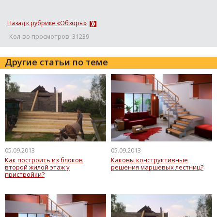
Назад к рубрике «Обзоры»
Кол-во просмотров: 31239
Другие статьи по теме
05.09.2013
05.09.2013
Как построить из блоков
Каковы конструктивные
второй жилой этаж у
решения маршевых лестниц?
пристройки?