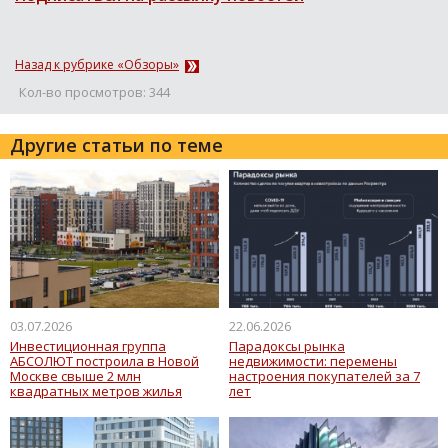
Назад к рубрике «Обзоры»
Кол-во просмотров: 344
Другие статьи по теме
03.07.2026
22.06.2026
Инвестиционная группа
Парадоксы рынка
АБСОЛЮТ построила в Новой
недвижимости: перемены
Москве свыше 2 млн
настроения покупателей за 7
квадратных метров жилья
лет