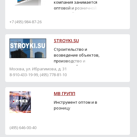
компания занимается
оптовой и розничной
торговлей ручным и
электроинструментом, а
+7 (495) 984-87-26
также расходными
материалами и
хозтоварами. В
STROYKI.SU
ассортименте
насчитывается более
Строительство и
15000 наименований
возведение объектов,
товаров. Настоящий сайт
производство и
создан специально для
поставка оборудования,
Москва, ул. Ибрагимова, д. 31
организаций, которые с...
техники, механизмов и
8-910-433-19-99, (495) 778-81-10
др.
МВ ГРУПП
Инструмент оптом и в
розницу
(495) 646-00-40