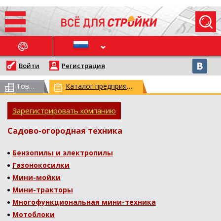
ОСЛЕДНИЕ НОВОСТИ
Войти
Регистрация
Товарный каталог
(всего 62959)
Каталог предприятий
(всего 29773)
Зарегистрировать компанию
Садово-огородная техника
Бензопилы и электропилы
Газонокосилки
Мини-мойки
Мини-тракторы
Многофункциональная мини-техника
Мотоблоки