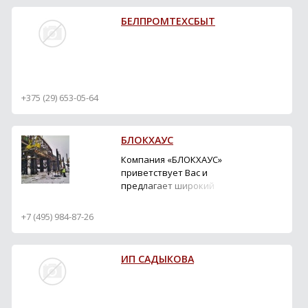
БЕЛПРОМТЕХСБЫТ
+375 (29) 653-05-64
БЛОКХАУС
Компания «БЛОКХАУС»
приветствует Вас и
предлагает широкий
ассортимент
инструментов и
+7 (495) 984-87-26
приспособлений, а так
же материалов для
проведения
ИП САДЫКОВА
строительных,
монтажных и пуско-
наладочных работ
любого уровня