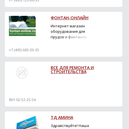
+7 (495) 723-00-33
торфяных туалетов для
дачи, биотуалетов,
компостеров, газовые
ФОНТАН-ОНЛАЙН
конвекторы, шкафы для
газовых баллонов,
Интернет магазин
солярогазы и многое
оборудования для
другое. Мы
прудов и фонтанов.
осуществляем доставку
Фонтанные насосы и
по Москве и Московской
насадки, фильтры для
+7 (495) 665-03-35
обл...
прудов, подводное
освещение,
биопрепараты,
ВСЕ ДЛЯ РЕМОНТА И
декоративные фонтаны
СТРОИТЕЛЬСТВА
и многое другое. В нашем
ассортименте - только
европейская продукция
от лидеров отрасли
Oase(Германия),
891-02-52-25-54
Messner(Г...
ТД АМИНА
Здравствуйте! Наша