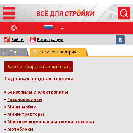
ОСЛЕДНИЕ НОВОСТИ
Войти
Регистрация
Товарный каталог
(всего 62959)
Каталог предприятий
(всего 29775)
Зарегистрировать компанию
Садово-огородная техника
Бензопилы и электропилы
Газонокосилки
Мини-мойки
Мини-тракторы
Многофункциональная мини-техника
Мотоблоки