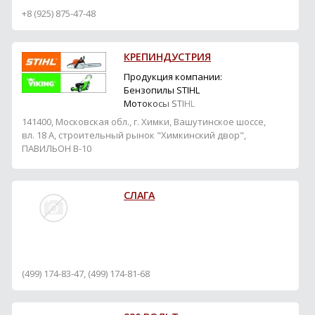
+8 (925) 875-47-48
КРЕПИНДУСТРИЯ
Продукция компании:
Бензопилы STIHL
Мотокосы STIHL
Газонокосилки VIKING А
141400, Московская обл., г. Химки, Вашутинское шоссе,
ТАК ЖЕ: Крепеж MUNGO
вл. 18 А, строительный рынок "Химкинский двор",
Электроинструмент
ПАВИЛЬОН В-10
STURM Ручной
+7-916-488-88-04, +7-985-648-15-50
инструмент Kraftool
Расходные материалы
СЛАГА
Такелаж Электроды ESAB
Перфокрепеж Отрезные
круги Алмазные диски
Анкерная химия
Строите...
(499) 174-83-47, (499) 174-81-68