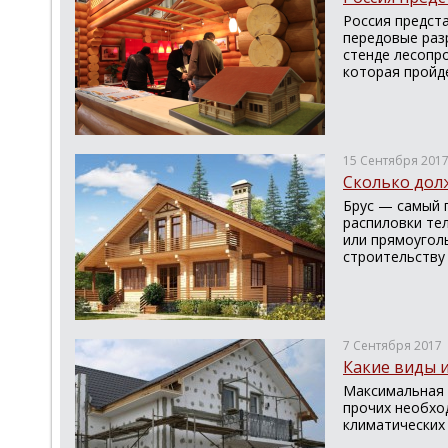
Россия предст
передовые ра
стенде лесопр
которая пройде
15 Сентября 201
Сколько дол
Брус — самый 
распиловки тел
или прямоугол
строительству
7 Сентября 2017
Какие виды 
Максимальная т
прочих необхо
климатических