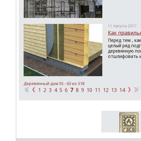
11 Августа 2017
Как правиль
Перед тем , ка
целый ряд под
деревянную по
отшлифовать и
Деревянный дом 55 - 63 из 318
7
1
2
3
4
5
6
8
9
10
11
12
13
14