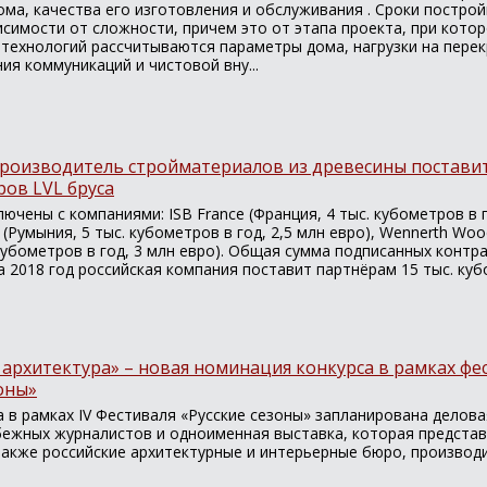
ома, качества его изготовления и обслуживания . Сроки построй
висимости от сложности, причем это от этапа проекта, при кот
технологий рассчитываются параметры дома, нагрузки на перекр
ия коммуникаций и чистовой вну...
производитель стройматериалов из древесины поставит
ров LVL бруса
ючены с компаниями: ISB France (Франция, 4 тыс. кубометров в г
 (Румыния, 5 тыс. кубометров в год, 2,5 млн евро), Wennerth Woo
 кубометров в год, 3 млн евро). Общая сумма подписанных контр
за 2018 год российская компания поставит партнёрам 15 тыс. ку
архитектура» – новая номинация конкурса в рамках фе
оны»
 в рамках IV Фестиваля «Русские сезоны» запланирована делова
бежных журналистов и одноименная выставка, которая предста
 также российские архитектурные и интерьерные бюро, производ