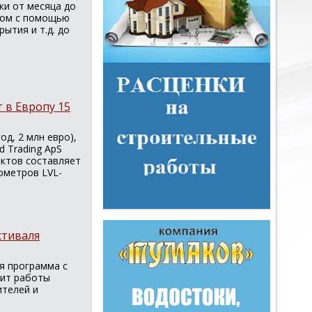
ки от месяца до
ором с помощью
ытия и т.д. до
 в Европу 15
од, 2 млн евро),
d Trading ApS
актов составляет
бометров LVL-
стиваля
я программа c
вит работы
ителей и