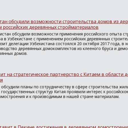
тан обсудили возможности строительства домов из дер
 российских деревянных стройматериалов
кистан обсудили возможности применения российского опыта с
ва в Узбекистане с применением российских деревянных строит
зит делегации Узбекистана состоялся 20 октября 2017 года, в х
зводство деревянных домокомплектов из клееного бруса и дем
вянных домов.
ит на стратегическое партнерство с Китаем в области 
ия
 обсудили планы по сотрудничеству в сфере строительства жиль
 государственных структур Китая проявили интерес к российско
омостроения и к производимым в нашей стране материалам.
ставит в Пекине достижения в деревянном домостроен