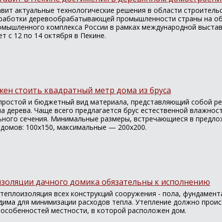
авит актуальные технологические решения в области строительс
зработки деревообрабатывающей промышленности страны на о
омышленного комплекса России в рамках международной выставк
т с 12 по 14 октября в Пекине.
7
жен стоить квадратный метр дома из бруса
простой и бюджетный вид материала, представляющий собой ре
а дерева. Чаще всего предлагается брус естественной влажнос
ьного сечения. Минимальные размеры, встречающиеся в предло
 домов: 100х150, максимальные — 200х200.
изоляции дачного домика обязательны к исполнению
еплоизоляция всех конструкций сооружения - пола, фундамента
дима для минимизации расходов тепла. Утепление должно проис
 особенностей местности, в которой расположен дом.