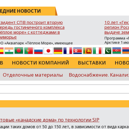
ЕДНИЕ НОВОСТИ
зидент СПВ построит вторую
10 лет «Ге
ередь гостиничного комплекса
регион Росс
ёплое море» с коттеджами в
выдаче зем
риморье
Программа «Г
Арктике 1 и
О «Аквапарк «Тёплое Море», имеющее
10 лет в ДФО 
атус резидента свободного порта
время она с
адивосток (СПВ), продолжает развитие
результатив
ристической инфраструктуры в Хасанском
возможность
йоне Приморского края. В посёлке
В
НОВОСТИ КОМПАНИЙ
ВЫСТАВКИ
НОВО
для строител
авянка‑3 на юго‑восточном побережье
сельского хо
луострова Брюса стартовало
туристическ
роительство второй очереди гостиничного
Отделочные материалы
Водоснабжение. Канали
программы в
мплекса «Тёплое море». В рамках проекта
России...
крыта процедура свободной таможенной
ны (СТЗ), позволяющая ...
Еще
товые «канадские дома» по технологии SIP
ации таких домов от 50 до 150 лет, в зависимости от вида кар