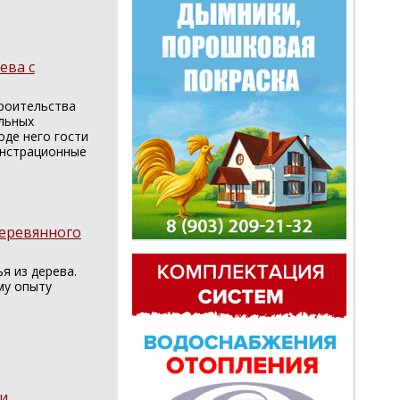
ева с
троительства
ельных
оде него гости
онстрационные
деревянного
я из дерева.
му опыту
ии