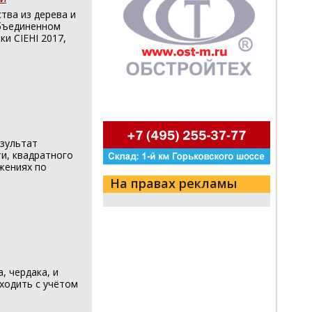
тва из дерева и
бъединенном
и CIEHI 2017,
зультат
ти, квадратного
жениях по
На правах рекламы
, чердака, и
ходить с учётом