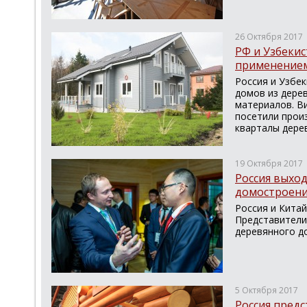
26 Октября 2017
РФ и Узбекис
применением
Россия и Узбе
домов из дере
материалов. Ви
посетили прои
кварталы дере
19 Октября 2017
Россия выход
домостроен
Россия и Китай
Представители
деревянного д
5 Октября 2017
Россия пред