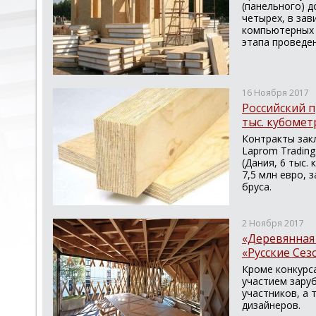
(панельного) д
четырех, в за
компьютерных 
этапа проведен
16 Ноября 2017
Российский 
тыс. кубомет
Контракты закл
Laprom Trading
(Дания, 6 тыс.
7,5 млн евро, 
бруса.
2 Ноября 2017
«Деревянная 
«Русские Сез
Кроме конкурса
участием зару
участников, а
дизайнеров.