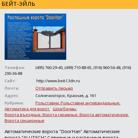
БЕЙТ-ЭЙЛЬ
Телефон:
(495) 760-29-40, (499) 710-88-65, (916) 960-56-48, (916)
290-36-88
Сайт:
http://www.beit-l.3dn.ru
Почта:
Отправить письмо
Адрес:
Солнечногорск, Красная, д. 161
Рубрики:
Рольставни. Рольставни антивандальные
,
Автоматика для ворот
,
Шлагбаумы
,
Ворота въездные. Ворота гаражные. Ворота автоматические.
Ворота секционные
Автоматические ворота "DoorHan" Автоматические
ворота "ALUTECH" Сдвижные и распашные ворота