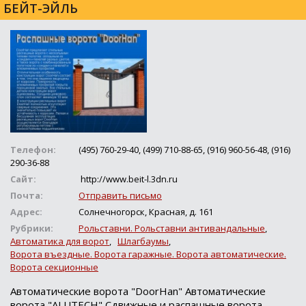
БЕЙТ-ЭЙЛЬ
Телефон:
(495) 760-29-40, (499) 710-88-65, (916) 960-56-48, (916)
290-36-88
Сайт:
http://www.beit-l.3dn.ru
Почта:
Отправить письмо
Адрес:
Солнечногорск, Красная, д. 161
Рубрики:
Рольставни. Рольставни антивандальные
,
Автоматика для ворот
,
Шлагбаумы
,
Ворота въездные. Ворота гаражные. Ворота автоматические.
Ворота секционные
Автоматические ворота "DoorHan" Автоматические
ворота "ALUTECH" Сдвижные и распашные ворота