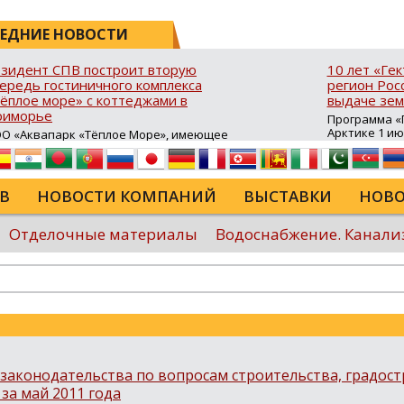
ЕДНИЕ НОВОСТИ
зидент СПВ построит вторую
10 лет «Ге
ередь гостиничного комплекса
регион Росс
ёплое море» с коттеджами в
выдаче зем
риморье
Программа «Г
Арктике 1 и
О «Аквапарк «Тёплое Море», имеющее
10 лет в ДФО 
атус резидента свободного порта
время она с
адивосток (СПВ), продолжает развитие
результатив
ристической инфраструктуры в Хасанском
возможность
йоне Приморского края. В посёлке
В
НОВОСТИ КОМПАНИЙ
ВЫСТАВКИ
НОВО
для строител
авянка‑3 на юго‑восточном побережье
сельского хо
луострова Брюса стартовало
туристическ
роительство второй очереди гостиничного
Отделочные материалы
Водоснабжение. Канали
программы в
мплекса «Тёплое море». В рамках проекта
России...
крыта процедура свободной таможенной
ны (СТЗ), позволяющая ...
Еще
законодательства по вопросам строительства, градост
за май 2011 года