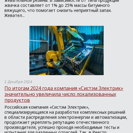
жевательной резины. В зависимости от типа продукции
жвачка составляет от 1% до 25% массы битумного
вяжущего, что помогает снизить неприятный запах.
Жевател...
2 Декабря 2024
По итогам 2024 года компания «Систэм Электрик»
значительно увеличила число локализованных
продуктов
Российская компания «Систэм Электрик»,
специализирующаяся на разработке комплексных решений
в области распределения электроэнергии и автоматизации,
продолжает укреплять репутацию отечественного
производителя, успешно проходя необходимые тесты и
испытания для различных отраслей. Так, в Реестр