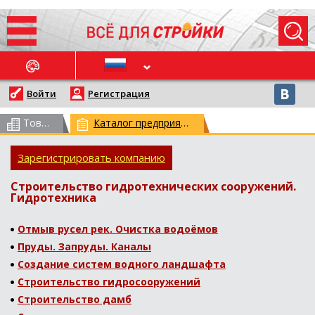
ОСЛЕДНИЕ НОВОСТИ
Войти
Регистрация
Товарный каталог
(всего 62957)
Каталог предприятий
(всего 29764)
Зарегистрировать компанию
Строительство гидротехнических сооружений.
Гидротехника
Отмыв русел рек. Очистка водоёмов
Пруды. Запруды. Каналы
Создание систем водного ландшафта
Строительство гидросооружений
Строительство дамб