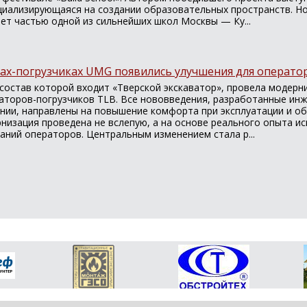
ециализирующаяся на создании образовательных пространств. Н
ет частью одной из сильнейших школ Москвы — Ку...
рах-погрузчиках UMG появились улучшения для операто
 состав которой входит «Тверской экскаватор», провела модерн
ваторов-погрузчиков TLB. Все нововведения, разработанные ин
нии, направлены на повышение комфорта при эксплуатации и о
рнизация проведена не вслепую, а на основе реального опыта и
аний операторов. Центральным изменением стала р...