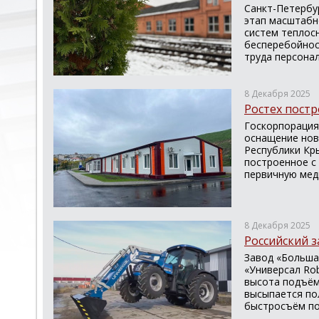
Санкт-Петербу
этап масштабн
систем теплос
бесперебойнос
труда персонал
8 Декабря 2025
Ростех пост
Госкорпорация
оснащение нов
Республики Кр
построенное с
первичную мед
8 Декабря 2025
Российский з
Завод «Больша
«Универсал Rob
высота подъём
высыпается по
быстросъём пог