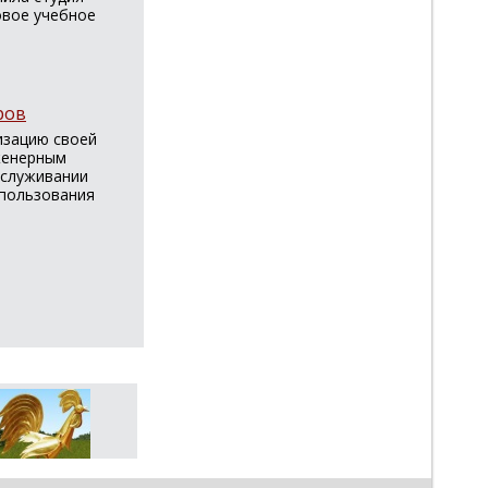
овое учебное
ров
изацию своей
женерным
бслуживании
спользования