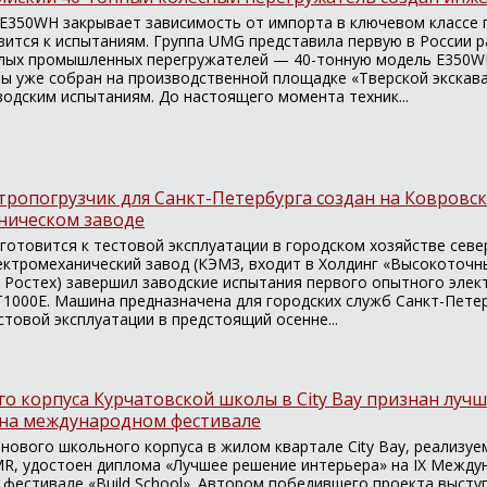
E350WH закрывает зависимость от импорта в ключевом классе
вится к испытаниям. Группа UMG представила первую в России р
лых промышленных перегружателей — 40-тонную модель E350W
ы уже собран на производственной площадке «Тверской экскава
водским испытаниям. До настоящего момента техник...
тропогрузчик для Санкт-Петербурга создан на Ковровс
ническом заводе
готовится к тестовой эксплуатации в городском хозяйстве севе
ектромеханический завод (КЭМЗ, входит в Холдинг «Высокоточн
 Ростех) завершил заводские испытания первого опытного элек
Т1000Е. Машина предназначена для городских служб Санкт-Петер
стовой эксплуатации в предстоящий осенне...
о корпуса Курчатовской школы в City Bay признан луч
на международном фестивале
нового школьного корпуса в жилом квартале City Bay, реализу
R, удостоен диплома «Лучшее решение интерьера» на IX Межд
фестивале «Build School». Автором победившего проекта высту