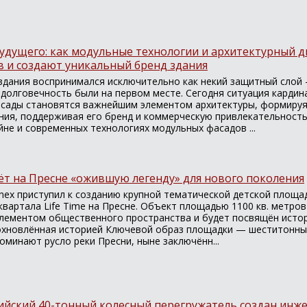
будущего: как модульные технологии и архитектурный 
в и создают уникальный бренд здания
здания воспринимался исключительно как некий защитный слой 
 долговечность были на первом месте. Сегодня ситуация кардин
асады становятся важнейшим элементом архитектуры, формируя
ния, поддерживая его бренд и коммерческую привлекательность
йне и современных технологиях модульных фасадов ...
ёт на Пресне «ожившую легенду» для нового поколения
nex приступил к созданию крупной тематической детской площад
вартала Life Time на Пресне. Объект площадью 1100 кв. метров
лементом общественного пространства и будет посвящён истор
охновлённая историей Ключевой образ площадки — шеститонны
оминают русло реки Пресни, ныне заключённ...
ийский 40-тонный колесный перегружатель создан ин