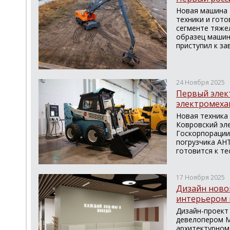
Новая машина 
техники и гото
сегменте тяже
образец машин
приступил к за
24 Ноября 2025
Первый элек
электромеха
Новая техника 
Ковровский эл
Госкорпорации
погрузчика АН
готовится к те
17 Ноября 2025
Дизайн новог
интерьером 
Дизайн-проект 
девелопером M
архитектурном 