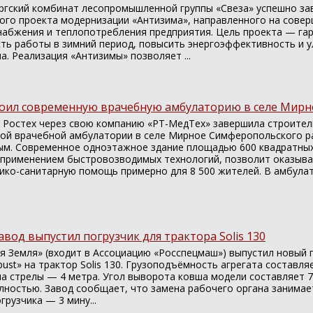
ргский комбинат лесопромышленной группы «Свеза» успешно за
ого проекта модернизации «Антизима», направленного на сове
набжения и теплопотребления предприятия. Цель проекта — га
ть работы в зимний период, повысить энергоэффективность и у
а. Реализация «Антизимы» позволяет ...
роил современную врачебную амбулаторию в селе Мирн
 Ростех через свою компанию «РТ-МедТех» завершила строител
ой врачебной амбулатории в селе Мирное Симферопольского р
ым. Современное одноэтажное здание площадью 600 квадратных
 применением быстровозводимых технологий, позволит оказыв
ико-санитарную помощь примерно для 8 500 жителей. В амбулато
авод выпустил погрузчик для трактора Solis 130
я Земля» (входит в Ассоциацию «Росспецмаш») выпустил новый 
ust» на трактор Solis 130. Грузоподъёмность агрегата составляе
а стрелы — 4 метра. Угол выворота ковша модели составляет 74
лностью. Завод сообщает, что замена рабочего органа занимает
рузчика — 3 мину...