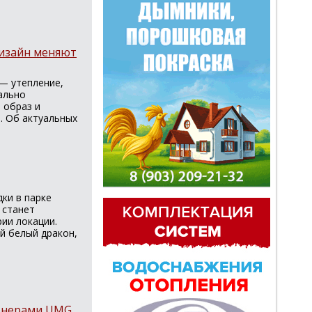
дизайн меняют
— утепление,
ально
 образ и
. Об актуальных
ки в парке
 станет
ии локации.
й белый дракон,
женерами UMG