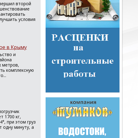
вершил второй
ршенствование
рантировать
лучшить условия
ое в Крыму
ьство и
айона
 метров,
ать комплексную
...
погрузчик
т 1700 кг,
°, при этом груз
 одну минуту, а