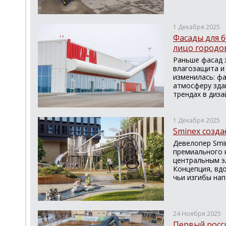
1 Декабря 2025
Фасады для 
лицо городо
Раньше фасад 
влагозащита и
изменилась: ф
атмосферу зда
трендах в диза
1 Декабря 2025
Sminex созда
Девелопер Smi
премиального к
центральным э
Концепция, вд
чьи изгибы нап
24 Ноября 2025
Первый росс