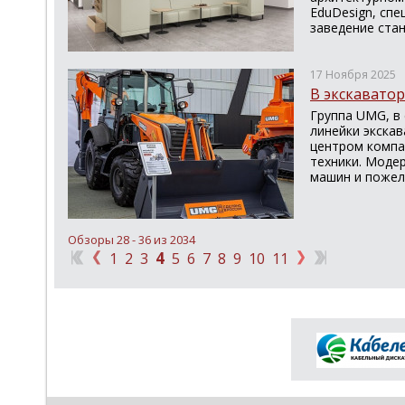
EduDesign, сп
заведение стан
17 Ноября 2025
В экскавато
Группа UMG, в
линейки экска
центром компа
техники. Моде
машин и пожел
Обзоры 28 - 36 из 2034
4
1
2
3
5
6
7
8
9
10
11