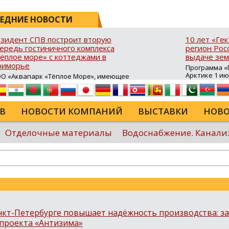
ЕДНИЕ НОВОСТИ
зидент СПВ построит вторую
10 лет «Ге
ередь гостиничного комплекса
регион Росс
ёплое море» с коттеджами в
выдаче зем
риморье
Программа «Г
Арктике 1 и
О «Аквапарк «Тёплое Море», имеющее
10 лет в ДФО 
атус резидента свободного порта
время она с
адивосток (СПВ), продолжает развитие
результатив
ристической инфраструктуры в Хасанском
возможность
йоне Приморского края. В посёлке
В
НОВОСТИ КОМПАНИЙ
ВЫСТАВКИ
НОВО
для строител
авянка‑3 на юго‑восточном побережье
сельского хо
луострова Брюса стартовало
туристическ
роительство второй очереди гостиничного
Отделочные материалы
Водоснабжение. Канали
программы в
мплекса «Тёплое море». В рамках проекта
России...
крыта процедура свободной таможенной
ны (СТЗ), позволяющая ...
Еще
анкт-Петербурге повышает надёжность производства: з
 проекта «Антизима»