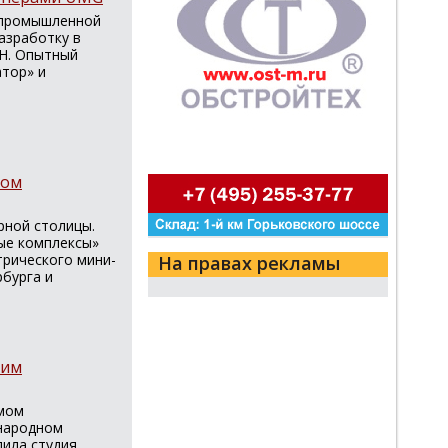
 промышленной
азработку в
H. Опытный
тор» и
ком
рной столицы.
ые комплексы»
трического мини-
На правах рекламы
бурга и
шим
емом
ународном
пила студия